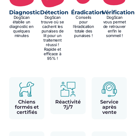
Diagnostic
Détection
Éradication
Vérification
DogScan
DogScan
Conseils
DogScan
établie un
trouve où se
pour
vous permet
diagnostic en
cachent les
l’éradication
de retrouver
quelques
punaises de
totale des
enfin le
minutes
lit pour un
punaises !
sommeil !
traitement
réussi !
Rapide et
efficace à
95% !
Chiens
Réactivité
Service
formés et
7j/7
après
certifiés
vente