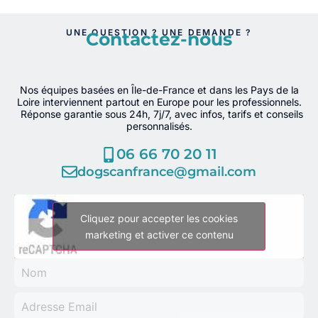
UNE QUESTION ? UNE DEMANDE ?
Contactez-nous
Nos équipes basées en Île-de-France et dans les Pays de la
Loire interviennent partout en Europe pour les professionnels.
Réponse garantie sous 24h, 7j/7, avec infos, tarifs et conseils
personnalisés.
06 66 70 20 11
dogscanfrance@gmail.com
Cliquez pour accepter les cookies
marketing et activer ce contenu