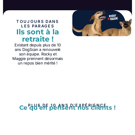
TOUJOURS DANS
LES PARAGES
Ils sont à la
retraite !
Existant depuis plus de 10
ans DogScan a renouvelé
son équipe. Rocky et
Maggie prennent désormais
un repos bien mérité !
PLUS DE 10 ANS D’EXPÉRIENCE
Ce qu’en pensent nos clients !