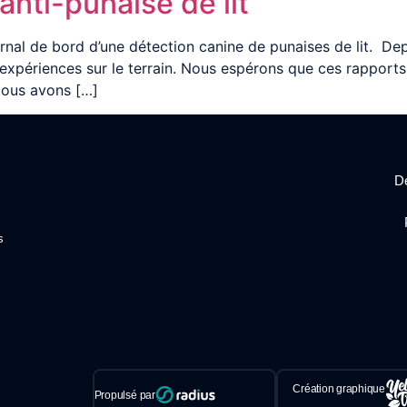
nti-punaise de lit
rnal de bord d’une détection canine de punaises de lit. Depu
s expériences sur le terrain. Nous espérons que ces rappor
ous avons […]
Dé
s
Création graphique
Propulsé par