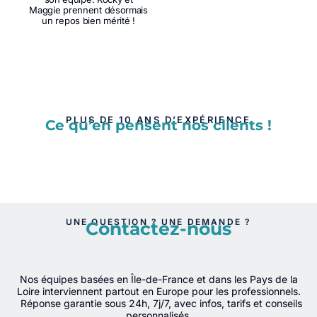
Maggie prennent désormais
un repos bien mérité !
PLUS DE 10 ANS D’EXPÉRIENCE
Ce qu’en pensent nos clients !
UNE QUESTION ? UNE DEMANDE ?
Contactez-nous
Nos équipes basées en Île-de-France et dans les Pays de la
Loire interviennent partout en Europe pour les professionnels.
Réponse garantie sous 24h, 7j/7, avec infos, tarifs et conseils
personnalisés.