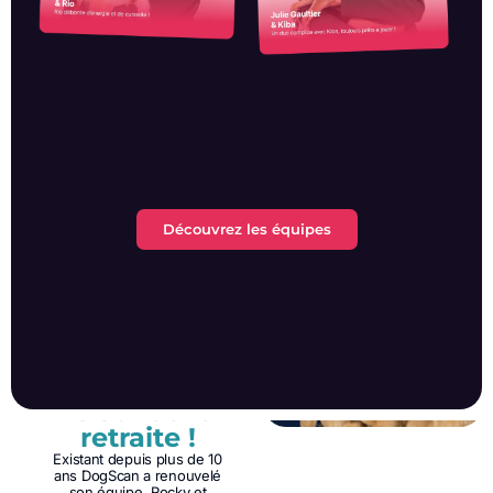
Découvrez les équipes
TOUJOURS DANS
LES PARAGES
Ils sont à la
retraite !
Existant depuis plus de 10
ans DogScan a renouvelé
son équipe. Rocky et