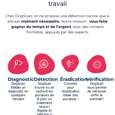
travail
Chez DogScan, on ne propose une détection canine que si
elle est
vraiment nécessaire.
Notre mission :
vous faire
gagner du temps et de l’argent
, avec des conseils
honnêtes, appuyés par des experts.
Diagnostic
Détection
Éradication
Vérification
DogScan
DogScan
Conseils
DogScan
établie un
trouve où se
pour
vous permet
diagnostic en
cachent les
l’éradication
de retrouver
quelques
punaises de
totale des
enfin le
minutes
lit pour un
punaises !
sommeil !
traitement
réussi !
Rapide et
efficace à