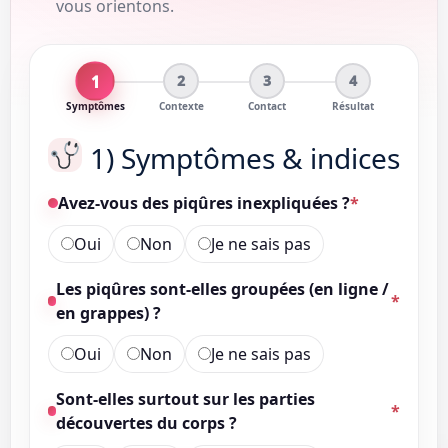
vous orientons.
1
2
3
4
Symptômes
Contexte
Contact
Résultat
1) Symptômes & indices
Avez-vous des piqûres inexpliquées ?
*
Oui
Non
Je ne sais pas
Les piqûres sont-elles groupées (en ligne /
*
en grappes) ?
Oui
Non
Je ne sais pas
Sont-elles surtout sur les parties
*
découvertes du corps ?