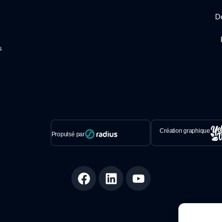
Dé
s
Création graphique
Propulsé par