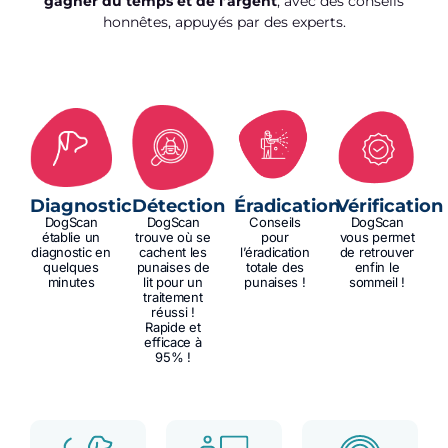
gagner du temps et de l’argent
, avec des conseils
honnêtes, appuyés par des experts.
Diagnostic
Détection
Éradication
Vérification
DogScan
DogScan
Conseils
DogScan
établie un
trouve où se
pour
vous permet
diagnostic en
cachent les
l’éradication
de retrouver
quelques
punaises de
totale des
enfin le
minutes
lit pour un
punaises !
sommeil !
traitement
réussi !
Rapide et
efficace à
95% !