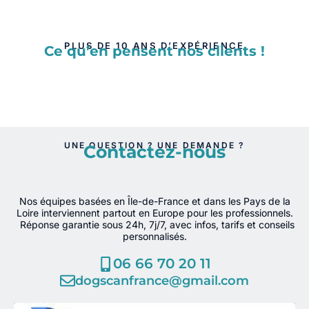
PLUS DE 10 ANS D’EXPÉRIENCE
Ce qu’en pensent nos clients !
UNE QUESTION ? UNE DEMANDE ?
Contactez-nous
Nos équipes basées en Île-de-France et dans les Pays de la
Loire interviennent partout en Europe pour les professionnels.
Réponse garantie sous 24h, 7j/7, avec infos, tarifs et conseils
personnalisés.
06 66 70 20 11
dogscanfrance@gmail.com