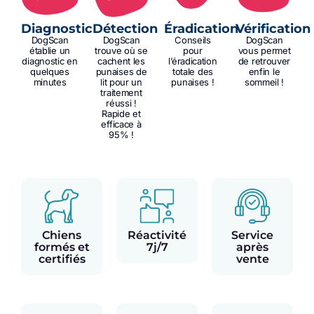
Diagnostic
Détection
Éradication
Vérification
DogScan
DogScan
Conseils
DogScan
établie un
trouve où se
pour
vous permet
diagnostic en
cachent les
l’éradication
de retrouver
quelques
punaises de
totale des
enfin le
minutes
lit pour un
punaises !
sommeil !
traitement
réussi !
Rapide et
efficace à
95% !
Chiens
Réactivité
Service
formés et
7j/7
après
certifiés
vente