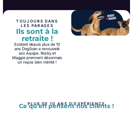
TOUJOURS DANS
LES PARAGES
Ils sont à la
retraite !
Existant depuis plus de 10
ans DogScan a renouvelé
son équipe. Rocky et
Maggie prennent désormais
un repos bien mérité !
PLUS DE 10 ANS D’EXPÉRIENCE
Ce qu’en pensent nos clients !