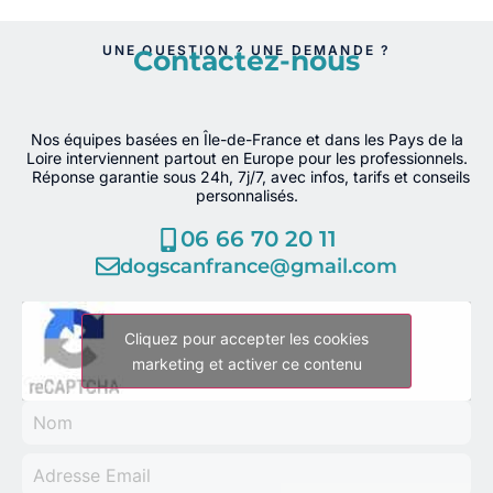
UNE QUESTION ? UNE DEMANDE ?
Contactez-nous
Nos équipes basées en Île-de-France et dans les Pays de la
Loire interviennent partout en Europe pour les professionnels.
Réponse garantie sous 24h, 7j/7, avec infos, tarifs et conseils
personnalisés.
06 66 70 20 11
dogscanfrance@gmail.com
Cliquez pour accepter les cookies
marketing et activer ce contenu