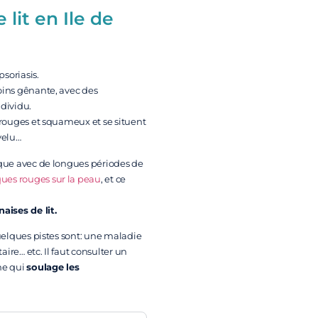
lit en Ile de
soriasis.
ins gênante, avec des
dividu.
 rouges et squameux et se situent
velu…
que avec de longues périodes de
ues rouges sur la peau
, et ce
ises de lit.
uelques pistes sont: une maladie
ire… etc. Il faut consulter un
me qui
soulage les