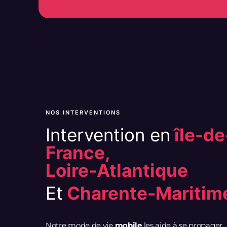
NOS INTERVENTIONS
Intervention en
île-de
France,
Loire-Atlantique
Et
Charente-Maritim
Notre mode de vie
mobile
les aide à se propager