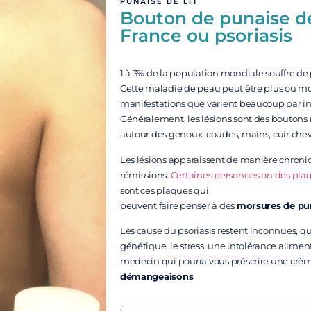
PUNAISE DE LIT
Bouton de punaise de 
France ou psoriasis
1 à 3% de la population mondiale souffre de p
Cette maladie de peau peut être plus ou mo
manifestations que varient beaucoup par in
Généralement, les lésions sont des boutons
autour des genoux, coudes, mains, cuir che
Les lésions apparaissent de manière chroni
rémissions.
Certaines personnes on des plaq
sont ces plaques qui
peuvent faire penser à des
morsures de puna
Les cause du psoriasis restent inconnues, q
génétique, le stress, une intolérance alimenta
medecin qui pourra vous préscrire une crè
démangeaisons