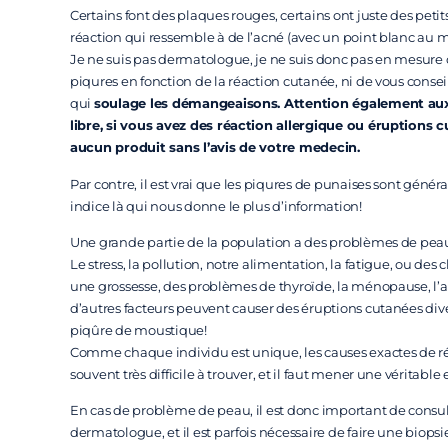
Certains font des plaques rouges, certains ont juste des peti
réaction qui ressemble à de l’acné (avec un point blanc au mi
Je ne suis pas dermatologue, je ne suis donc pas en mesure
piqures en fonction de la réaction cutanée, ni de vous consei
qui
soulage les démangeaisons. Attention également aux 
libre, si vous avez des réaction allergique ou éruptions c
aucun produit sans l’avis de votre medecin.
Par contre, il est vrai que les piqures de punaises sont génér
indice là qui nous donne le plus d’information!
Une grande partie de la population a des problèmes de peau
Le stress, la pollution, notre alimentation, la fatigue, o
une grossesse, des problèmes de thyroïde, la ménopause, l’a
d’autres facteurs peuvent causer des éruptions cutanées diver
piqûre de moustique!
Comme chaque individu est unique, les causes exactes de r
souvent très difficile à trouver, et il faut mener une véritable
En cas de problème de peau, il est donc important de consu
dermatologue, et il est parfois nécessaire de faire une biopsi