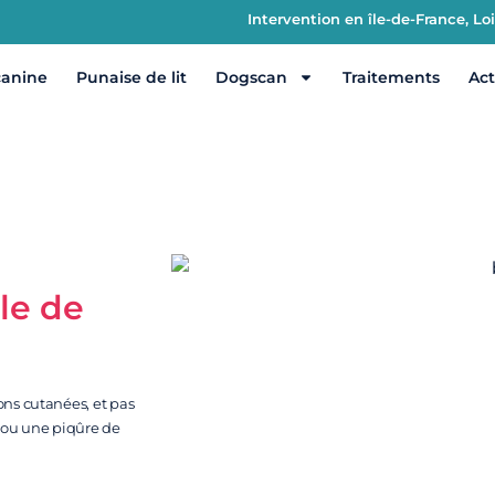
Intervention en île-de-France, L
canine
Punaise de lit
Dogscan
Traitements
Act
le de
ons cutanées, et pas
 ou une piqûre de