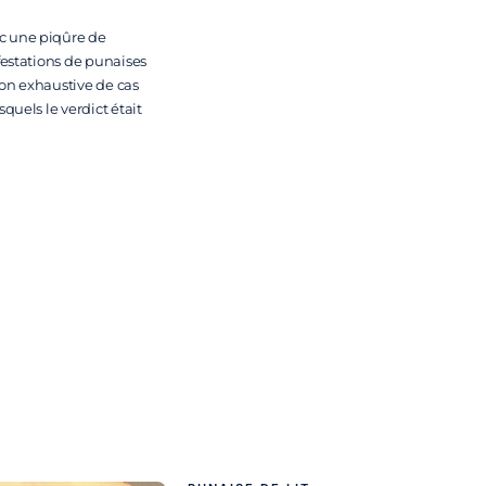
ec une piqûre de
nfestations de punaises
non exhaustive de cas
quels le verdict était