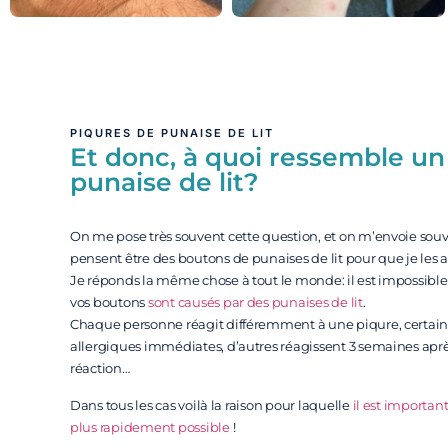
PIQURES DE PUNAISE DE LIT
Et donc, à quoi ressemble u
punaise de lit?
On me pose très souvent cette question, et on m’envoie souv
pensent être des boutons de punaises de lit pour que je les a
Je réponds la même chose à tout le monde: il est impossible 
vos boutons
sont causés par des punaises de lit
.
Chaque personne réagit différemment à une piqure, certains
allergiques immédiates, d’autres réagissent 3 semaines aprè
réaction…
Dans tous les cas voilà la raison pour laquelle
il est important
plus rapidement possible
!