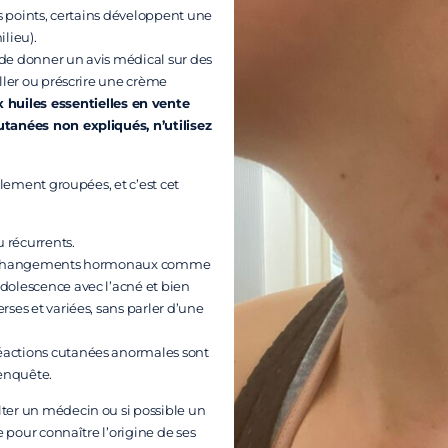
ts points, certains développent une
lieu).
 de donner un avis médical sur des
ller ou préscrire une crème
huiles essentielles en vente
utanées non expliqués, n’utilisez
alement groupées, et c’est cet
 récurrents.
u des changements hormonaux comme
dolescence avec l’acné et bien
ses et variées, sans parler d’une
éactions cutanées anormales sont
 enquête.
lter un médecin ou si possible un
e pour connaître l’origine de ses