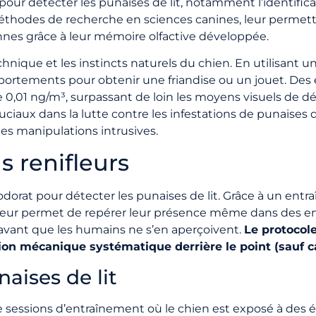
 pour détecter les punaises de lit, notamment l’identif
éthodes de recherche en sciences canines, leur permetta
nnes grâce à leur mémoire olfactive développée.
nique et les instincts naturels du chien. En utilisant 
mportements pour obtenir une friandise ou un jouet. De
ue 0,01 ng/m³, surpassant de loin les moyens visuels de d
ruciaux dans la lutte contre les infestations de punaises d
es manipulations intrusives.
 renifleurs
l’odorat pour détecter les punaises de lit. Grâce à un en
 leur permet de repérer leur présence même dans des e
n avant que les humains ne s’en aperçoivent.
Le protocole
tion mécanique systématique derrière le point (sauf ca
aises de lit
essions d’entraînement où le chien est exposé à des éch