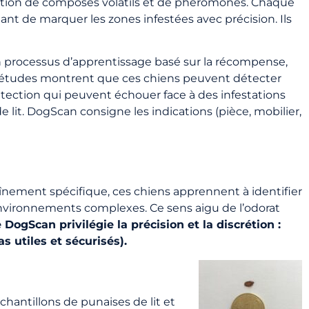
ication de composés volatils et de phéromones. Chaque
nt de marquer les zones infestées avec précision. Ils
un processus d’apprentissage basé sur la récompense,
s études montrent que ces chiens peuvent détecter
étection qui peuvent échouer face à des infestations
e lit. DogScan consigne les indications (pièce, mobilier,
traînement spécifique, ces chiens apprennent à identifier
nvironnements complexes. Ce sens aigu de l’odorat
 DogScan privilégie la précision et la discrétion :
s utiles et sécurisés).
antillons de punaises de lit et