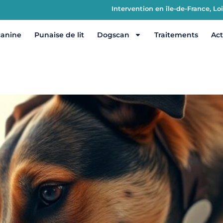
Intervention en île-de-France, L
canine
Punaise de lit
Dogscan
Traitements
Act