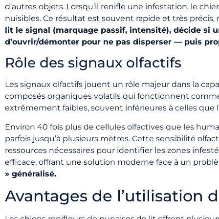
d’autres objets. Lorsqu’il renifle une infestation, le ch
nuisibles. Ce résultat est souvent rapide et très préci
lit le signal (marquage passif, intensité), décide si u
d’ouvrir/démonter pour ne pas disperser — puis pro
Rôle des signaux olfactifs
Les signaux olfactifs jouent un rôle majeur dans la cap
composés organiques volatils qui fonctionnent comme d
extrêmement faibles, souvent inférieures à celles que
Environ 40 fois plus de cellules olfactives que les h
parfois jusqu’à plusieurs mètres. Cette sensibilité olfac
ressources nécessaires pour identifier les zones infesté
efficace, offrant une solution moderne face à un prob
» généralisé.
Avantages de l’utilisation 
Les chiens renifleurs de punaises de lit offrent plusieur