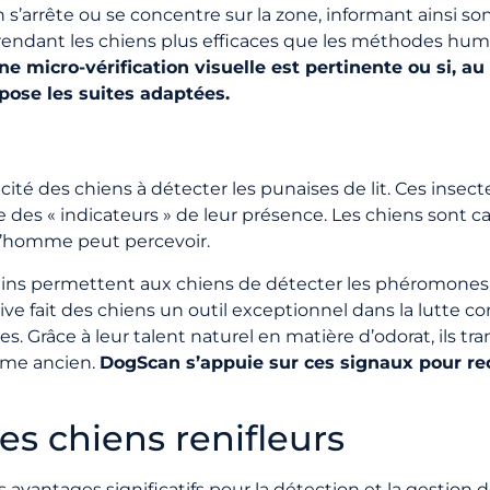
ien s’arrête ou se concentre sur la zone, informant ainsi 
s, rendant les chiens plus efficaces que les méthodes hu
ne micro-vérification visuelle est pertinente ou si, au c
pose les suites adaptées.
acité des chiens à détecter les punaises de lit. Ces inse
es « indicateurs » de leur présence. Les chiens sont ca
 l’homme peut percevoir.
umains permettent aux chiens de détecter les phéromones
tive fait des chiens un outil exceptionnel dans la lutte co
es. Grâce à leur talent naturel en matière d’odorat, ils t
lème ancien.
DogScan s’appuie sur ces signaux pour r
des chiens renifleurs
s avantages significatifs pour la détection et la gestion 