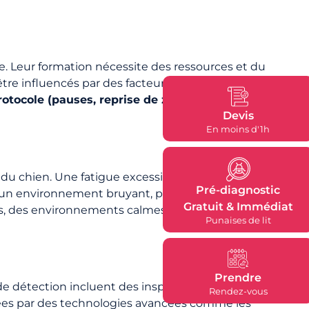
pte. Leur formation nécessite des ressources et du
 être influencés par des facteurs environnementaux et
otocole (pauses, reprise de zone, relecture du
Devis
En moins d'1h
que du chien. Une fatigue excessive ou une mauvaise
Pré-diagnostic
u un environnement bruyant, peuvent également
Gratuit & Immédiat
s, des environnements calmes autant que possible, et
Punaises de lit
Prendre
de détection incluent des inspections visuelles
Rendez-vous
étées par des technologies avancées comme les