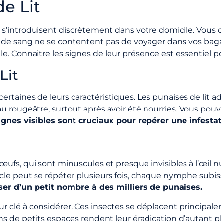
e Lit
qui s’introduisent discrètement dans votre domicile. Vo
 de sang ne se contentent pas de voyager dans vos bagage
icile. Connaitre les signes de leur présence est essentiel
Lit
à certaines de leurs caractéristiques. Les punaises de li
r au rougeâtre, surtout après avoir été nourries. Vous p
ignes visibles sont cruciaux pour repérer une infesta
t
ufs, qui sont minuscules et presque invisibles à l’œil nu
e peut se répéter plusieurs fois, chaque nymphe subis
er d’un petit nombre à des milliers de punaises.
lé à considérer. Ces insectes se déplacent principalem
ans de petits espaces rendent leur éradication d’autant 