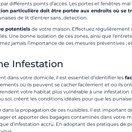
par différents points d’accès. Les portes et fenêtres mal 
ion particulière doit être portée aux endroits où se 
aises de lit d’entrer sans_detection.
ée potentiels
de votre maison. Effectuez régulièrement d
llés. Une bonne isolation de ces zones, ainsi que l’entr
stimez jamais l’importance de ces mesures préventives ;
e Infestation
 dans votre domicile, il est essentiel d’identifier les
fa
nements où ils peuvent se cacher facilement et où ils ont
ndent votre habitat plus vulnérable à une infestation. L
 sol, créent les conditions idéales pour que les punaises 
é dans la propagation de ces nuisibles. Il est import
 voyager et apporter des bagages contaminés dans votre 
que d’infestation accru. En adoptant des pratiques de 
 vous.