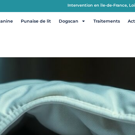
Intervention en île-de-France, L
canine
Punaise de lit
Dogscan
Traitements
Act