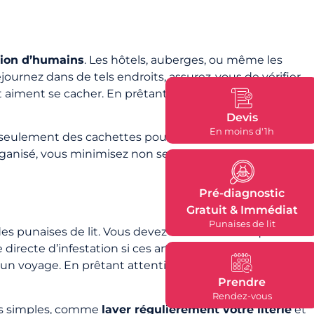
tion d’humains
. Les hôtels, auberges, ou même les
journez dans de tels endroits, assurez-vous de vérifier
it aiment se cacher. En prêtant attention à votre
Devis
En moins d'1h
 seulement des cachettes pour les punaises, mais
ganisé, vous minimisez non seulement le risque
Pré-diagnostic
Gratuit & Immédiat
Punaises de lit
 punaises de lit. Vous devez être conscient que le
irecte d’infestation si ces articles sont contaminés.
n voyage. En prêtant attention à ces détails, vous
Prendre
Rendez-vous
tes simples, comme
laver régulièrement votre literie
et