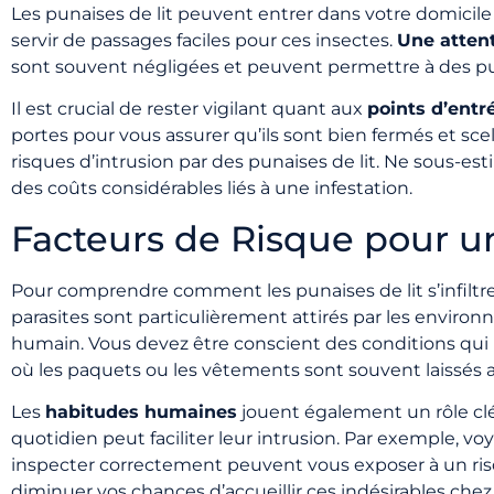
Les punaises de lit peuvent entrer dans votre domicile 
servir de passages faciles pour ces insectes.
Une attent
sont souvent négligées et peuvent permettre à des pun
Il est crucial de rester vigilant quant aux
points d’entr
portes pour vous assurer qu’ils sont bien fermés et sce
risques d’intrusion par des punaises de lit. Ne sous-e
des coûts considérables liés à une infestation.
Facteurs de Risque pour un
Pour comprendre comment les punaises de lit s’infiltrent
parasites sont particulièrement attirés par les environ
humain. Vous devez être conscient des conditions qui re
où les paquets ou les vêtements sont souvent laissés au
Les
habitudes humaines
jouent également un rôle cl
quotidien peut faciliter leur intrusion. Par exemple,
inspecter correctement peuvent vous exposer à un ris
diminuer vos chances d’accueillir ces indésirables chez