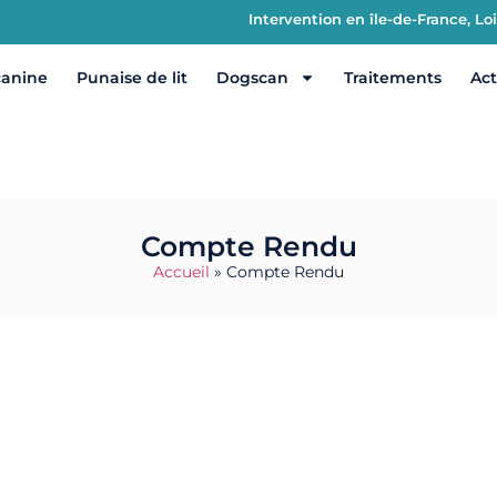
Intervention en île-de-France, L
canine
Punaise de lit
Dogscan
Traitements
Act
Compte Rendu
Accueil
»
Compte Rendu