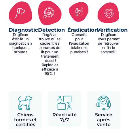
Diagnostic
Détection
Éradication
Vérification
DogScan
DogScan
Conseils
DogScan
établie un
trouve où se
pour
vous permet
diagnostic en
cachent les
l’éradication
de retrouver
quelques
punaises de
totale des
enfin le
minutes
lit pour un
punaises !
sommeil !
traitement
réussi !
Rapide et
efficace à
95% !
Chiens
Réactivité
Service
formés et
7j/7
après
certifiés
vente