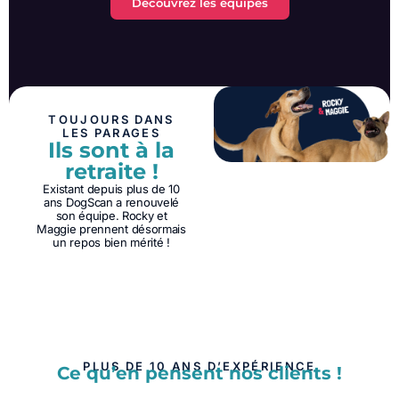
Découvrez les équipes
TOUJOURS DANS
LES PARAGES
Ils sont à la
retraite !
Existant depuis plus de 10
ans DogScan a renouvelé
son équipe. Rocky et
Maggie prennent désormais
un repos bien mérité !
PLUS DE 10 ANS D’EXPÉRIENCE
Ce qu’en pensent nos clients !