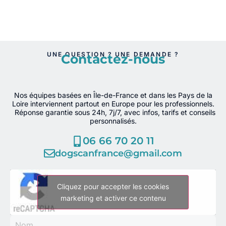
UNE QUESTION ? UNE DEMANDE ?
Contactez-nous
Nos équipes basées en Île-de-France et dans les Pays de la
Loire interviennent partout en Europe pour les professionnels.
Réponse garantie sous 24h, 7j/7, avec infos, tarifs et conseils
personnalisés.
06 66 70 20 11
dogscanfrance@gmail.com
Cliquez pour accepter les cookies
marketing et activer ce contenu