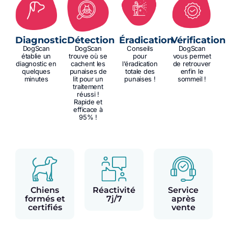
Diagnostic
Détection
Éradication
Vérification
DogScan
DogScan
Conseils
DogScan
établie un
trouve où se
pour
vous permet
diagnostic en
cachent les
l’éradication
de retrouver
quelques
punaises de
totale des
enfin le
minutes
lit pour un
punaises !
sommeil !
traitement
réussi !
Rapide et
efficace à
95% !
Chiens
Réactivité
Service
formés et
7j/7
après
certifiés
vente