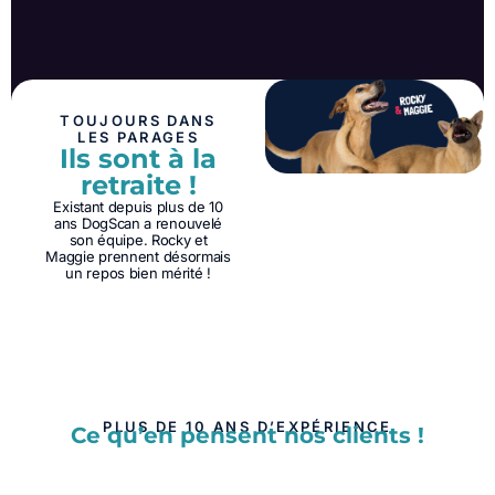
TOUJOURS DANS
LES PARAGES
Ils sont à la
retraite !
Existant depuis plus de 10
ans DogScan a renouvelé
son équipe. Rocky et
Maggie prennent désormais
un repos bien mérité !
PLUS DE 10 ANS D’EXPÉRIENCE
Ce qu’en pensent nos clients !