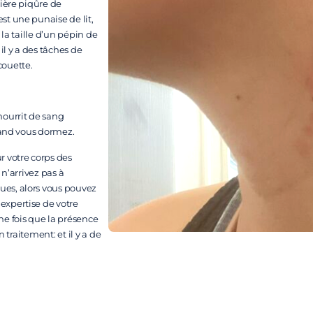
mière piqûre de
st une punaise de lit,
 la taille d’un pépin de
il y a des tâches de
couette.
nourrit de sang
quand vous dormez.
r votre corps des
 n’arrivez pas à
ues, alors vous pouvez
expertise de votre
ne fois que la présence
 traitement: et il y a de