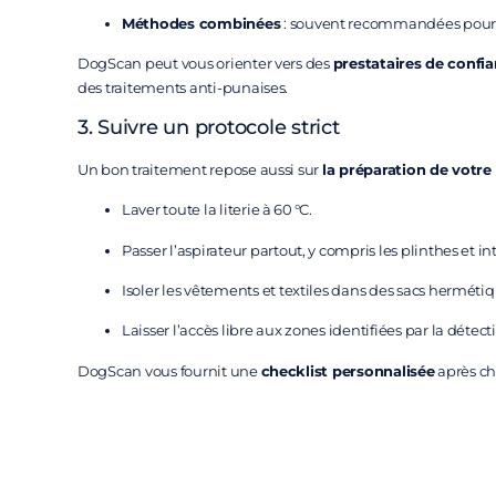
Méthodes combinées
: souvent recommandées pour g
DogScan peut vous orienter vers des
prestataires de confi
des traitements anti-punaises.
3. Suivre un protocole strict
Un bon traitement repose aussi sur
la préparation de votr
Laver toute la literie à 60 °C.
Passer l’aspirateur partout, y compris les plinthes et int
Isoler les vêtements et textiles dans des sacs hermétiq
Laisser l’accès libre aux zones identifiées par la détec
DogScan vous fournit une
checklist personnalisée
après ch