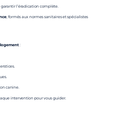
arantir l’éradication complète.
ance
, formés aux normes sanitaires et spécialistes
e logement
:
erstices.
ues.
tion canine.
aque intervention pour vous guider.