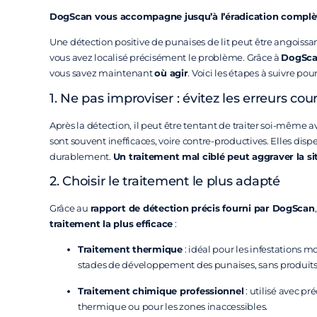
DogScan vous accompagne jusqu’à l’éradication complè
Une détection positive de punaises de lit peut être angoissan
vous avez localisé précisément le problème. Grâce à
DogSc
vous savez maintenant
où agir
. Voici les étapes à suivre pour
1. Ne pas improviser : évitez les erreurs cou
Après la détection, il peut être tentant de traiter soi-même 
sont souvent inefficaces, voire contre-productives. Elles disp
durablement.
Un traitement mal ciblé peut aggraver la si
2. Choisir le traitement le plus adapté
Grâce au
rapport de détection précis fourni par DogScan
traitement la plus efficace
:
Traitement thermique
: idéal pour les infestations m
stades de développement des punaises, sans produit
Traitement chimique professionnel
: utilisé avec 
thermique ou pour les zones inaccessibles.