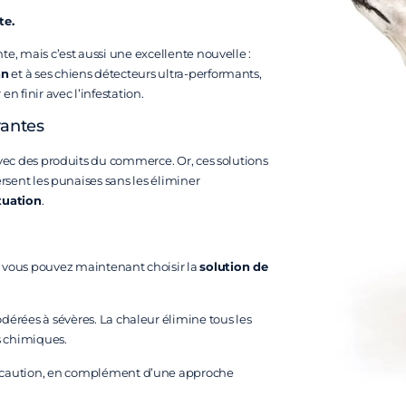
te.
te, mais c’est aussi une excellente nouvelle :
an
et à ses chiens détecteurs ultra-performants,
 en finir avec l’infestation.
rantes
avec des produits du commerce. Or, ces solutions
ersent les punaises sans les éliminer
tuation
.
, vous pouvez maintenant choisir la
solution de
odérées à sévères. La chaleur élimine tous les
s chimiques.
précaution, en complément d’une approche