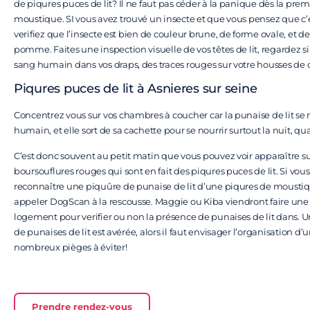
de piqures puces de lit? Il ne faut pas céder à la panique dès la pre
moustique. SI vous avez trouvé un insecte et que vous pensez que c’e
verifiez que l’insecte est bien de couleur brune, de forme ovale, et de
pomme. Faites une inspection visuelle de vos têtes de lit, regardez si 
sang humain dans vos draps, des traces rouges sur votre housses de 
Piqures puces de lit à Asnieres sur seine
Concentrez vous sur vos chambres à coucher car la punaise de lit se 
humain, et elle sort de sa cachette pour se nourrir surtout la nuit, 
C’est donc souvent au petit matin que vous pouvez voir apparaître su
boursouflures rouges qui sont en fait des piqures puces de lit. Si vous
reconnaître une piquûre de punaise de lit d’une piqures de moustiq
appeler DogScan à la rescousse. Maggie ou Kiba viendront faire une 
logement pour verifier ou non la présence de punaises de lit dans. U
de punaises de lit est avérée, alors il faut envisager l’organisation d’un
nombreux pièges à éviter!
Prendre rendez-vous