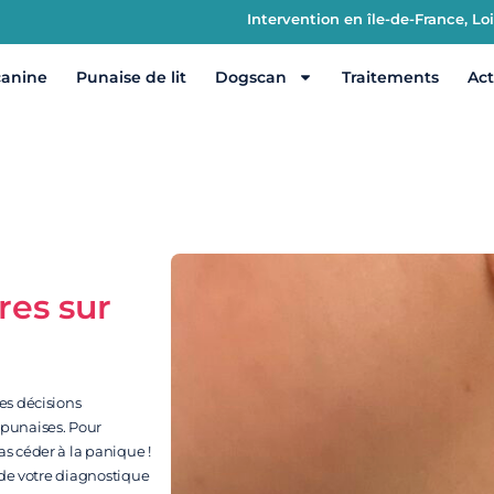
Intervention en île-de-France, L
canine
Punaise de lit
Dogscan
Traitements
Act
res sur
es décisions
 punaises. Pour
pas céder à la panique !
 de votre diagnostique