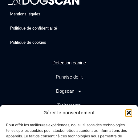
Mentions légales
Politique de confidentialité
Politique de cookies
Détection canine
Punaise de lit
Dogscan
Traitements
Gérer le consentement
Actualités
Pour offrir les meilleures expériences, nous utilisons des technologies
telles que les cookies pour stocker et/ou accéder aux informations des
Création graphique
Propulsé par
appareils. Le fait de consentir à ces technologies nous permettra de