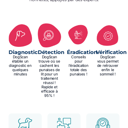
Diagnostic
Détection
Éradication
Vérification
DogScan
DogScan
Conseils
DogScan
établie un
trouve où se
pour
vous permet
diagnostic en
cachent les
l’éradication
de retrouver
quelques
punaises de
totale des
enfin le
minutes
lit pour un
punaises !
sommeil !
traitement
réussi !
Rapide et
efficace à
95% !