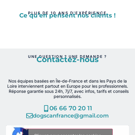
PLUS DE 10 ANS D’EXPÉRIENCE
Ce qu’en pensent nos clients !
UNE QUESTION ? UNE DEMANDE ?
Contactez-nous
Nos équipes basées en Île-de-France et dans les Pays de la
Loire interviennent partout en Europe pour les professionnels.
Réponse garantie sous 24h, 7j/7, avec infos, tarifs et conseils
personnalisés.
06 66 70 20 11
dogscanfrance@gmail.com