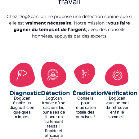
travail
Chez DogScan, on ne propose une détection canine que si
elle est
vraiment nécessaire.
Notre mission :
vous faire
gagner du temps et de l’argent
, avec des conseils
honnêtes, appuyés par des experts.
Diagnostic
Détection
Éradication
Vérification
DogScan
DogScan
Conseils
DogScan
établie un
trouve où se
pour
vous permet
diagnostic en
cachent les
l’éradication
de retrouver
quelques
punaises de
totale des
enfin le
minutes
lit pour un
punaises !
sommeil !
traitement
réussi !
Rapide et
efficace à