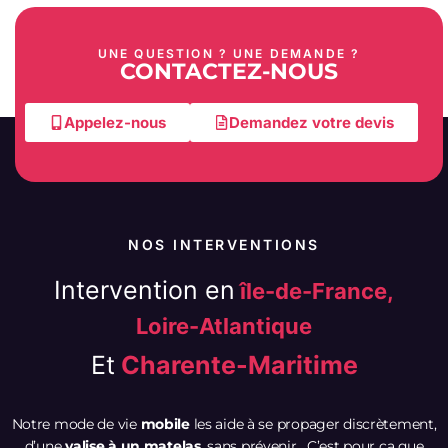
UNE QUESTION ? UNE DEMANDE ?
CONTACTEZ-NOUS
Appelez-nous
Demandez votre devis
NOS INTERVENTIONS
Intervention en
île-de-France,
Loire-Atlantique
Et
Charente-Maritime
Notre mode de vie
mobile
les aide à se propager discrètement,
d’une
valise à un matelas
, sans prévenir. C’est pour ça que