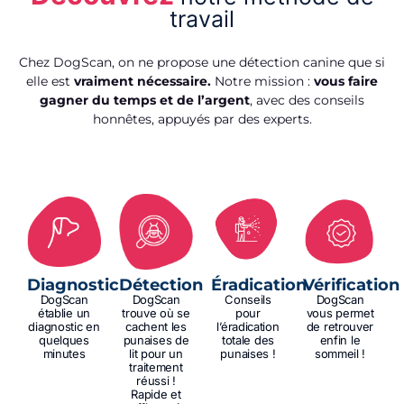
travail
Chez DogScan, on ne propose une détection canine que si
elle est
vraiment nécessaire.
Notre mission :
vous faire
gagner du temps et de l’argent
, avec des conseils
honnêtes, appuyés par des experts.
Diagnostic
Détection
Éradication
Vérification
DogScan
DogScan
Conseils
DogScan
établie un
trouve où se
pour
vous permet
diagnostic en
cachent les
l’éradication
de retrouver
quelques
punaises de
totale des
enfin le
minutes
lit pour un
punaises !
sommeil !
traitement
réussi !
Rapide et