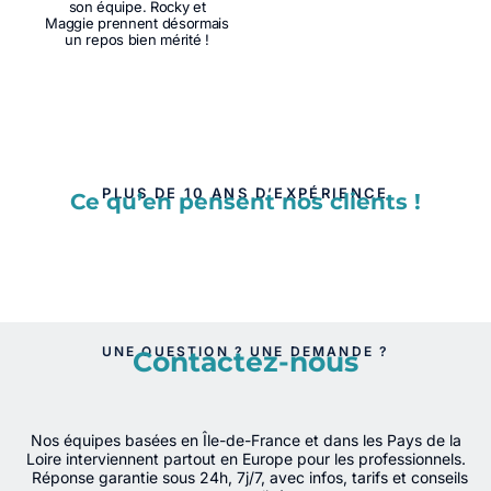
son équipe. Rocky et
Maggie prennent désormais
un repos bien mérité !
PLUS DE 10 ANS D’EXPÉRIENCE
Ce qu’en pensent nos clients !
UNE QUESTION ? UNE DEMANDE ?
Contactez-nous
Nos équipes basées en Île-de-France et dans les Pays de la
Loire interviennent partout en Europe pour les professionnels.
Réponse garantie sous 24h, 7j/7, avec infos, tarifs et conseils