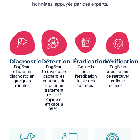
honnêtes, appuyés par des experts.
Diagnostic
Détection
Éradication
Vérification
DogScan
DogScan
Conseils
DogScan
établie un
trouve où se
pour
vous permet
diagnostic en
cachent les
l’éradication
de retrouver
quelques
punaises de
totale des
enfin le
minutes
lit pour un
punaises !
sommeil !
traitement
réussi !
Rapide et
efficace à
95% !