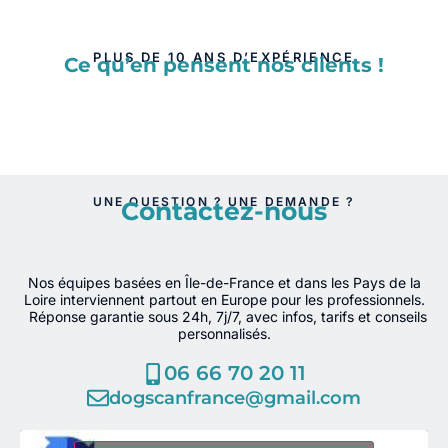
PLUS DE 10 ANS D’EXPÉRIENCE
Ce qu’en pensent nos clients !
UNE QUESTION ? UNE DEMANDE ?
Contactez-nous
Nos équipes basées en Île-de-France et dans les Pays de la
Loire interviennent partout en Europe pour les professionnels.
Réponse garantie sous 24h, 7j/7, avec infos, tarifs et conseils
personnalisés.
06 66 70 20 11
dogscanfrance@gmail.com