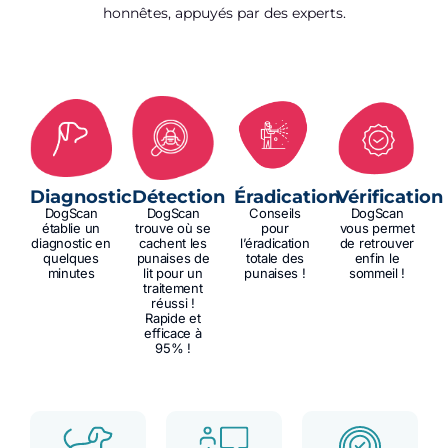
honnêtes, appuyés par des experts.
Diagnostic
Détection
Éradication
Vérification
DogScan
DogScan
Conseils
DogScan
établie un
trouve où se
pour
vous permet
diagnostic en
cachent les
l’éradication
de retrouver
quelques
punaises de
totale des
enfin le
minutes
lit pour un
punaises !
sommeil !
traitement
réussi !
Rapide et
efficace à
95% !