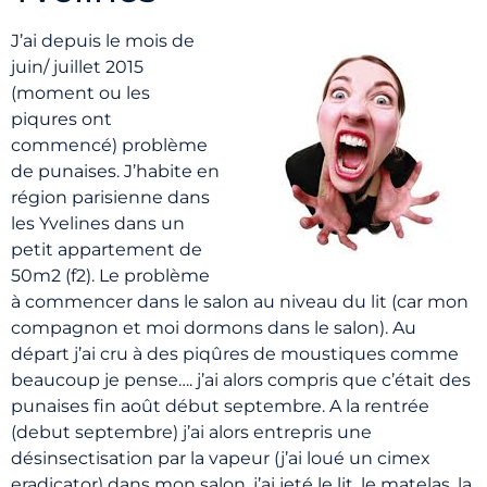
J’ai depuis le mois de
juin/ juillet 2015
(moment ou les
piqures ont
commencé) problème
de punaises. J’habite en
région parisienne dans
les Yvelines dans un
petit appartement de
50m2 (f2). Le problème
à commencer dans le salon au niveau du lit (car mon
compagnon et moi dormons dans le salon). Au
départ j’ai cru à des piqûres de moustiques comme
beaucoup je pense…. j’ai alors compris que c’était des
punaises fin août début septembre. A la rentrée
(debut septembre) j’ai alors entrepris une
désinsectisation par la vapeur (j’ai loué un cimex
eradicator) dans mon salon, j’ai jeté le lit, le matelas, la